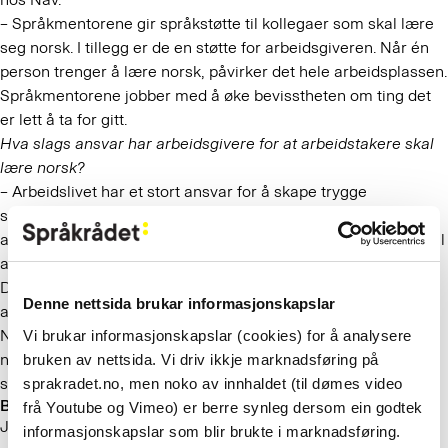
– Språkmentorene gir språkstøtte til kollegaer som skal lære
seg norsk. I tillegg er de en støtte for arbeidsgiveren. Når én
person trenger å lære norsk, påvirker det hele arbeidsplassen.
Språkmentorene jobber med å øke bevisstheten om ting det
er lett å ta for gitt.
Hva slags ansvar har arbeidsgivere for at arbeidstakere skal
lære norsk?
– Arbeidslivet har et stort ansvar for å skape trygge
samfunnsborgere. Men først og fremst lønner det seg for
arbeidsgiverne selv å bidra med språkopplæring. Av hensyn til
arbeidsmiljø og HMS er det viktig at de ansatte kan norsk.
Dessuten er norskkunnskap viktig for kommunikasjonen når
Denne nettsida brukar informasjonskapslar
arbeidsgiverne skal følge opp hver enkelt ansatt.
Norskopplæring er så mye mer enn språk; den skaper et
Vi brukar informasjonskapslar (cookies) for å analysere
nettverk blant de ansatte som gjør at vi bygger kultur,
bruken av nettsida. Vi driv ikkje marknadsføring på
samhold og fellesskap, sier Eika.
sprakradet.no, men noko av innhaldet (til dømes video
Bruk humor!
frå Youtube og Vimeo) er berre synleg dersom ein godtek
Juan Carlos Urdininea Miranda i Oslo kommune har selv lært
informasjonskapslar som blir brukte i marknadsføring.