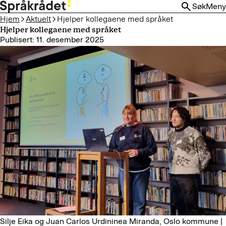
HOPP
Søk
Meny
TIL
Hjem
Aktuelt
Hjelper kollegaene med språket
HOVEDINNHOLD
Hjelper kollegaene med språket
Publisert: 11. desember 2025
Silje Eika og Juan Carlos Urdininea Miranda, Oslo kommune |