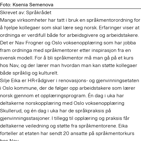
Foto: Ksenia Semenova
Skrevet av: Språkrådet
Mange virksomheter har tatt i bruk en språkmentorordning for
å hjelpe kollegaer som skal lære seg norsk. Erfaringer viser at
ordninga er verdifull både for arbeidsgivere og arbeidstakere.
Det er Nav Frogner og Oslo voksenopplæring som har jobba
fram ordninga med språkmentorer etter inspirasjon fra en
svensk modell. For å bli språkmentor må man gå på et kurs
hos Nav, og der lærer man hvordan man kan støtte kollegaer
både språklig og kulturelt.
Silje Eika er HR-rådgiver i renovasjons- og gjenvinningsetaten
i Oslo kommune, der de følger opp arbeidstakere som lærer
norsk gjennom et opplæringsprogram. Én dag i uka har
deltakerne norskopplæring med Oslo voksenopplæring
Skullerud, og én dag i uka har de språkpraksis på
gjenvinningsstasjoner. I tillegg til opplæring og praksis får
deltakerne veiledning og støtte fra språkmentorene. Eika
forteller at etaten har sendt 20 ansatte på språkmentorkurs
hos Nav.