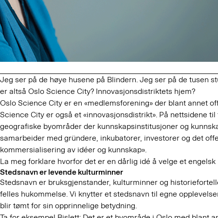
Jeg ser på de høye husene på Blindern. Jeg ser på de tusen stu
er altså Oslo Science City? Innovasjonsdistriktets hjem?
Oslo Science City er en «medlemsforening» der blant annet o
Science City er også et «innovasjonsdistrikt». På nettsidene til
geografiske byområder der kunnskapsinstitusjoner og kunnsk
samarbeider med gründere, inkubatorer, investorer og det offen
kommersialisering av idéer og kunnskap».
La meg forklare hvorfor det er en dårlig idé å velge et engels
Stedsnavn er levende kulturminner
Stedsnavn er bruksgjenstander, kulturminner og historiefortel
felles hukommelse. Vi knytter et stedsnavn til egne opplevels
blir tømt for sin opprinnelige betydning.
Ta for eksempel Bislett: Det er et byområde i Oslo med blant an