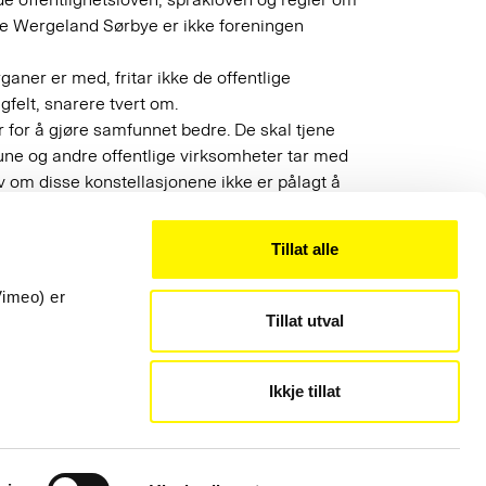
ine Wergeland Sørbye er ikke foreningen
ganer er med, fritar ikke de offentlige
gfelt, snarere tvert om.
der for å gjøre samfunnet bedre. De skal tjene
une og andre offentlige virksomheter tar med
lv om disse konstellasjonene ikke er pålagt å
 allmennheten, uavhengig av
Tillat alle
t til feil medlemsforening. Her er så underlig.
hvilested som lå langs veien mellom Oslo og
Vimeo) er
Tillat utval
Kontakt
22 54 19 50
post@sprakradet.no
Ikkje tillat
Personvern
Informasjonskapsler
Administrer informasjonskapsler