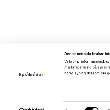
Denne nettsida brukar in
Vi brukar informasjonskapsl
marknadsføring på sprakra
berre synleg dersom ein g
Aktuelt
Om Språkrådet
Kontakt
Meld deg på ny
Information in 
Consent