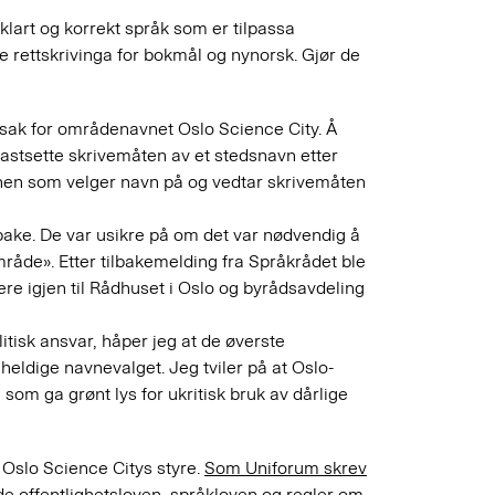
klart og korrekt språk som er tilpassa
e rettskrivinga for bokmål og nynorsk. Gjør de
sak for områdenavnet Oslo Science City. Å
fastsette skrivemåten av et stedsnavn etter
nen som velger navn på og vedtar skrivemåten
lbake. De var usikre på om det var nødvendig å
mråde». Etter tilbakemelding fra Språkrådet ble
re igjen til Rådhuset i Oslo og byrådsavdeling
itisk ansvar, håper jeg at de øverste
heldige navnevalget. Jeg tviler på at Oslo-
m ga grønt lys for ukritisk bruk av dårlige
Oslo Science Citys styre.
Som Uniforum skrev
åde offentlighetsloven, språkloven og regler om