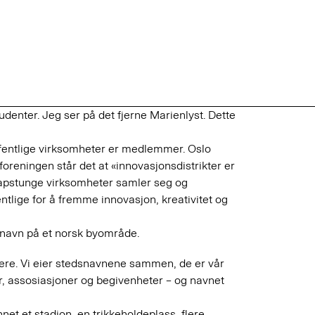
denter. Jeg ser på det fjerne Marienlyst. Dette
ffentlige virksomheter er medlemmer. Oslo
 foreningen står det at «innovasjonsdistrikter er
apstunge virksomheter samler seg og
tlige for å fremme innovasjon, kreativitet og
k navn på et norsk byområde.
lere. Vi eier stedsnavnene sammen, de er vår
er, assosiasjoner og begivenheter – og navnet
net et stadion, en trikkeholdeplass, flere