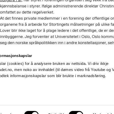
kjønnsbalanse i styrer. Ifølge administrerende direktør Christ
omfattet av dette regelverket.
At det finnes private medlemmer i en forening der offentlige or
organene fra å arbeide for Stortingets målsetninger på ulike fa
Lover blir ikke laget for å plage ledere i det offentlige, de er 
innbyggerne. Jeg forventer at Universitetet i Oslo, Oslo komm
seg den norske språkpolitikken inn i andre konstellasjoner, se
følge språkloven. Navn som Oslo Science City skal brukes av
organisasjonsformen til dem som står bak navnene.
formasjonskapslar
De gråblå skyer samler seg, solen er borte. Jeg har visst komme
ar (cookies) for å analysere bruken av nettsida. Vi driv ikkje
PS: Navnet Bislett stammer fra
Bisålit
– et lite vertshus eller 
det.no, men noko av innhaldet (til dømes video frå Youtube og 
Drammen.
odtek informasjonskapslar som blir brukte i marknadsføring.
Besøksadresse
Observatoriegata 1 B
Oslo
hetsbrev
Postadresse
English
Postboks 1573 Vika
0118 Oslo