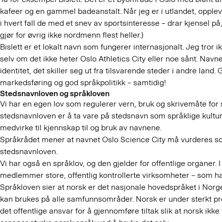
kafeer og en gammel badeanstalt. Når jeg er i utlandet, opplever
i hvert fall de med et snev av sportsinteresse – drar kjensel på,
gjør for øvrig ikke nordmenn flest heller.)
Bislett er et lokalt navn som fungerer internasjonalt. Jeg tror 
selv om det ikke heter Oslo Athletics City eller noe sånt. Navn
identitet, det skiller seg ut fra tilsvarende steder i andre lan
markedsføring og god språkpolitikk – samtidig!
Stedsnavnloven og språkloven
Vi har en egen lov som regulerer vern, bruk og skrivemåte fo
stedsnavnloven er å ta vare på stedsnavn som språklige kultur
medvirke til kjennskap til og bruk av navnene.
Språkrådet mener at navnet Oslo Science City må vurderes so
stedsnavnloven.
Vi har også en språklov, og den gjelder for offentlige organer. 
medlemmer store, offentlig kontrollerte virksomheter – som ha
Språkloven sier at norsk er det nasjonale hovedspråket i Norge
kan brukes på alle samfunnsområder. Norsk er under sterkt pr
det offentlige ansvar for å gjennomføre tiltak slik at norsk ikke 