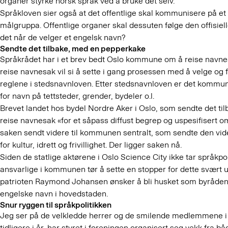
organer styrke norsk språk ved å bruke det selv.
Språkloven sier også at det offentlige skal kommunisere på et 
målgruppa. Offentlige organer skal dessuten følge den offisiell
det når de velger et engelsk navn?
Sendte det tilbake, med en pepperkake
Språkrådet har i et brev bedt Oslo kommune om å reise navne
reise navnesak vil si å sette i gang prosessen med å velge og 
reglene i stedsnavnloven. Etter stedsnavnloven er det kommu
for navn på tettsteder, grender, bydeler o.l.
Brevet landet hos bydel Nordre Aker i Oslo, som sendte det ti
reise navnesak «for et såpass diffust begrep og uspesifisert o
saken sendt videre til kommunen sentralt, som sendte den vide
for kultur, idrett og frivillighet. Der ligger saken nå.
Siden de statlige aktørene i Oslo Science City ikke tar språkpol
ansvarlige i kommunen tør å sette en stopper for dette svært u
patrioten Raymond Johansen ønsker å bli husket som byråden so
engelske navn i hovedstaden.
Snur ryggen til språkpolitikken
Jeg ser på de velkledde herrer og de smilende medlemmene i 
tidligere i år
, har styret i foreningen organisert seg vekk fra b