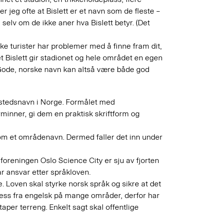
 jeg ofte at Bislett er et navn som de fleste –
 selv om de ikke aner hva Bislett betyr. (Det
ikke turister har problemer med å finne fram dit,
et Bislett gir stadionet og hele området en egen
d. Gode, norske navn kan altså være både god
r stedsnavn i Norge. Formålet med
minner, gi dem en praktisk skriftform og
m et områdenavn. Dermed faller det inn under
I foreningen Oslo Science City er sju av fjorten
r ansvar etter språkloven.
. Loven skal styrke norsk språk og sikre at det
ess fra engelsk på mange områder, derfor har
taper terreng. Enkelt sagt skal offentlige