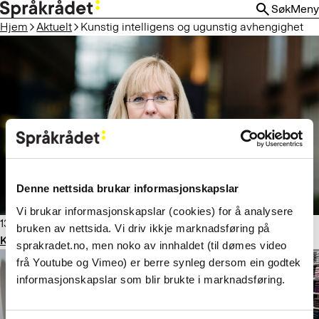
HOPP
Søk
Meny
TIL
Hjem
Aktuelt
Kunstig intelligens og ugunstig avhengighet
HOVEDINNHOLD
Denne nettsida brukar informasjonskapslar
Vi brukar informasjonskapslar (cookies) for å analysere
13. mars 2026
bruken av nettsida. Vi driv ikkje marknadsføring på
Kunstig intelligens og ugunstig avhengighet
sprakradet.no, men noko av innhaldet (til dømes video
frå Youtube og Vimeo) er berre synleg dersom ein godtek
informasjonskapslar som blir brukte i marknadsføring.