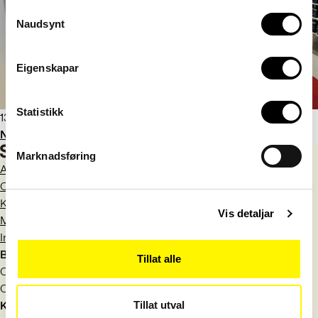
Consent
Naudsynt
Selection
Eigenskapar
Statistikk
13. februar 2026
Norsk er fremdeles hovedspråk i næringslivet
Marknadsføring
Aktuelt
Om Språkrådet
Kontakt
Vis detaljar
Meld deg på nyhetsbrev
Information in English
Besøksadresse
Tillat alle
Observatoriegata 1 B
Oslo
Tillat utval
Kontakt