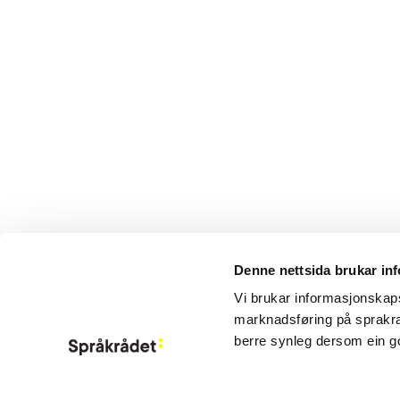
Denne nettsida brukar in
Vi brukar informasjonskapsl
marknadsføring på sprakra
berre synleg dersom ein g
Aktuelt
Om Språkrådet
Kontakt