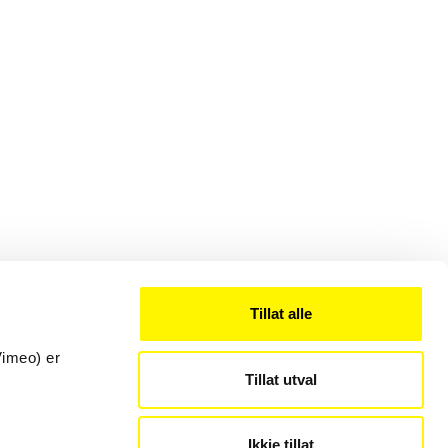
Tillat alle
Vimeo) er
Tillat utval
Kontakt
22 54 19 50
post@sprakradet.no
Ikkje tillat