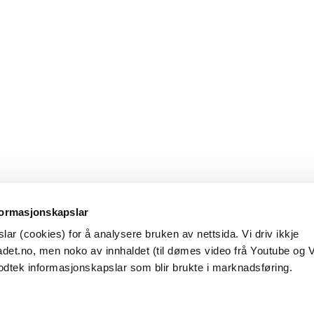
formasjonskapslar
ar (cookies) for å analysere bruken av nettsida. Vi driv ikkje
det.no, men noko av innhaldet (til dømes video frå Youtube og 
odtek informasjonskapslar som blir brukte i marknadsføring.
Besøksadresse
Observatoriegata 1 B
Oslo