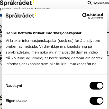
HOPP
Søk
Meny
TIL
Hjem
Språkrådets termwiki
HOVEDINNHOLD
Språkrådets termwiki er lagt ned og
basene flyttet til Termportalen
Denne nettsida brukar informasjonskapslar
Språkrådet avviklet termwikien i januar 2025, men
Vi brukar informasjonskapslar (cookies) for å analysere
termbasene som lå der, er flyttet til Termportalen, Norges
bruken av nettsida. Vi driv ikkje marknadsføring på
nasjonale portal for terminologi.
sprakradet.no, men noko av innhaldet (til dømes video
Gå til Termportalen
frå Youtube og Vimeo) er berre synleg dersom ein godtek
Fant du det du lette etter?
Ja
Nei
informasjonskapslar som blir brukte i marknadsføring.
Consent
Naudsynt
Selection
Eigenskapar
Aktuelt