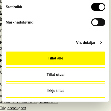
Om Språkrådet
Kontakt
Statistikk
Meld deg på nyhetsbrev
Information in English
Marknadsføring
Besøksadresse
Observatoriegata 1 B
Oslo
Kontakt
Vis detaljar
22 54 19 50
post@sprakradet.no
Tillat alle
Postadresse
Postboks 1573 Vika
0118 Oslo
Tillat utval
Org.nr.: 971 527 404
Personvern
Ikkje tillat
Informasjonskapsler
Administrer informasjonskapsler
Tilgjengelighet