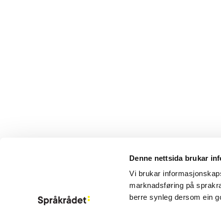
Denne nettsida brukar in
Vi brukar informasjonskapsl
marknadsføring på sprakra
berre synleg dersom ein g
Aktuelt
Om Språkrådet