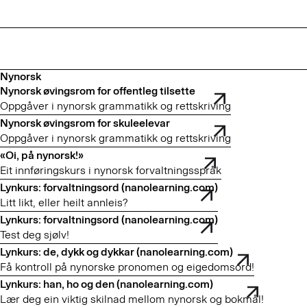
Nynorsk
Nynorsk øvingsrom for offentleg tilsette
Oppgåver i nynorsk grammatikk og rettskriving
Nynorsk øvingsrom for skuleelevar
Oppgåver i nynorsk grammatikk og rettskriving
«Oi, på nynorsk!»
Eit innføringskurs i nynorsk forvaltningsspråk
Lynkurs: forvaltningsord (nanolearning.com)
Litt likt, eller heilt annleis?
Lynkurs: forvaltningsord (nanolearning.com)
Test deg sjølv!
Lynkurs: de, dykk og dykkar (nanolearning.com)
Få kontroll på nynorske pronomen og eigedomsord!
Lynkurs: han, ho og den (nanolearning.com)
Lær deg ein viktig skilnad mellom nynorsk og bokmål!