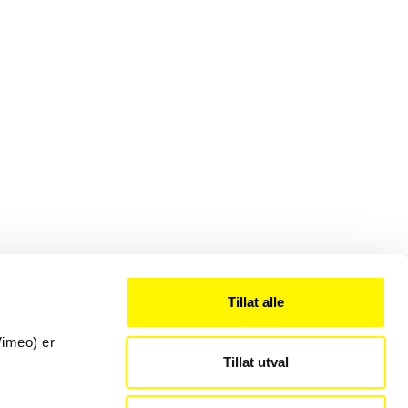
Tillat alle
Vimeo) er
Tillat utval
Kontakt
22 54 19 50