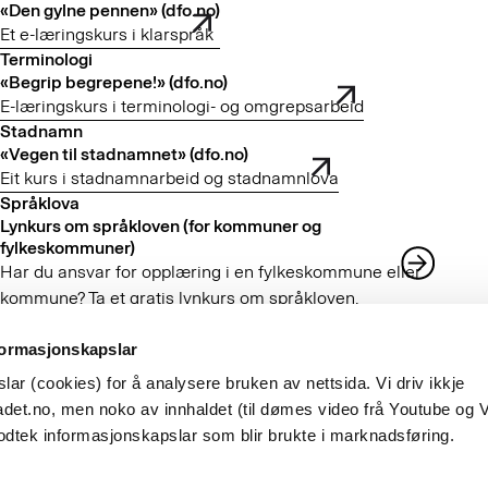
«Den gylne pennen» (dfo.no)
Et e-læringskurs i klarspråk
Terminologi
«Begrip begrepene!» (dfo.no)
E-læringskurs i terminologi- og omgrepsarbeid
Stadnamn
«Vegen til stadnamnet» (dfo.no)
Eit kurs i stadnamnarbeid og stadnamnlova
Språklova
Lynkurs om språkloven (for kommuner og
fylkeskommuner)
Har du ansvar for opplæring i en fylkeskommune eller
kommune? Ta et gratis lynkurs om språkloven.
Lynkurs om mønsterpraksis for godt språkarbeid
Korleis bør verksemdene arbeide for å oppfylle krava i
formasjonskapslar
språklova?
ar (cookies) for å analysere bruken av nettsida. Vi driv ikkje
Fant du det du lette etter?
det.no, men noko av innhaldet (til dømes video frå Youtube og 
Ja
Nei
odtek informasjonskapslar som blir brukte i marknadsføring.
Besøksadresse
Observatoriegata 1 B